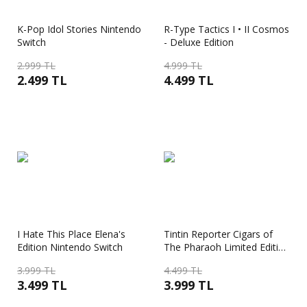
K-Pop Idol Stories Nintendo
R-Type Tactics I • II Cosmos
Switch
- Deluxe Edition
2.999 TL
4.999 TL
2.499 TL
4.499 TL
I Hate This Place Elena's
Tintin Reporter Cigars of
Edition Nintendo Switch
The Pharaoh Limited Edition
Nintendo Switch
3.999 TL
4.499 TL
3.499 TL
3.999 TL