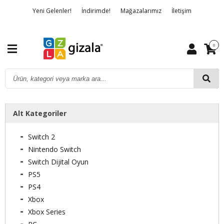
Yeni Gelenler!
İndirimde!
Mağazalarımız
İletişim
Banka Hesap Bilgileri
Hakkımızda
Detaylı Arama
0
Alt Kategoriler
Switch 2
Nintendo Switch
Switch Dijital Oyun
PS5
PS4
Xbox
Xbox Series