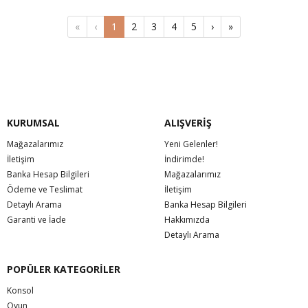
«
‹
1
2
3
4
5
›
»
KURUMSAL
ALIŞVERİŞ
Mağazalarımız
Yeni Gelenler!
İletişim
İndirimde!
Banka Hesap Bilgileri
Mağazalarımız
Ödeme ve Teslimat
İletişim
Detaylı Arama
Banka Hesap Bilgileri
Garanti ve İade
Hakkımızda
Detaylı Arama
POPÜLER KATEGORİLER
Konsol
Oyun